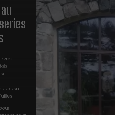
 au
series
s
r avec
fois
mes
répondent
illes.
 pour