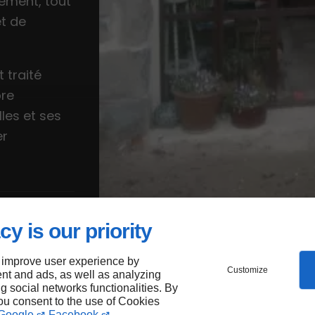
nement, tout
t de
 traité
ore
les et ses
er
cier
cy is our priority
imer
 improve user experience by
Customize
nt and ads, as well as analyzing
ng social networks functionalities. By
illes
you consent to the use of Cookies
Google
Facebook
.