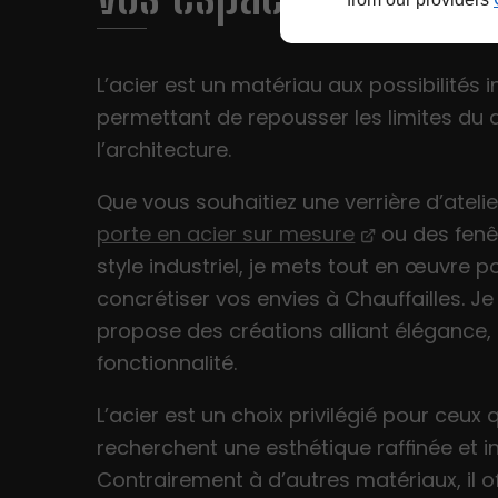
L’acier est un matériau aux possibilités in
permettant de repousser les limites du 
l’architecture.
Que vous souhaitiez une verrière d’atelie
porte en acier sur mesure
ou des fenê
style industriel, je mets tout en œuvre p
concrétiser vos envies à Chauffailles. J
propose des créations alliant élégance, s
fonctionnalité.
L’acier est un choix privilégié pour ceux 
recherchent une esthétique raffinée et i
Contrairement à d’autres matériaux, il o