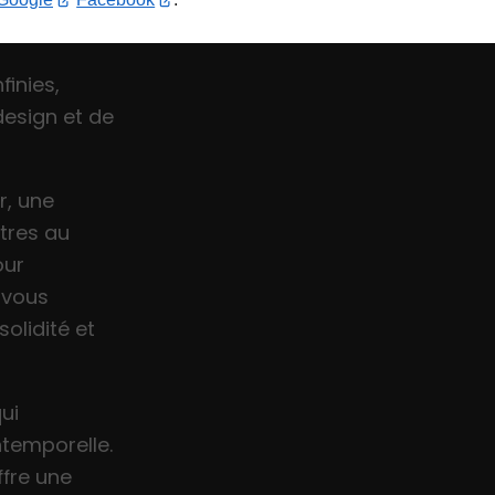
finies,
design et de
r, une
tres au
our
e vous
olidité et
qui
ntemporelle.
ffre une