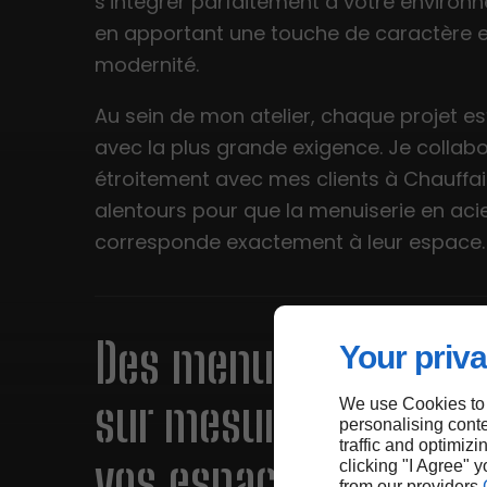
s’intégrer parfaitement à votre environ
en apportant une touche de caractère e
modernité.
Au sein de mon atelier, chaque projet est
avec la plus grande exigence. Je collab
étroitement avec mes clients à Chauffail
alentours pour que la menuiserie en aci
corresponde exactement à leur espace.
Des menuiseries en a
Your priva
sur mesure pour subl
We use Cookies to
personalising conte
traffic and optimizi
vos espaces à Chauffa
clicking "I Agree" 
from our providers