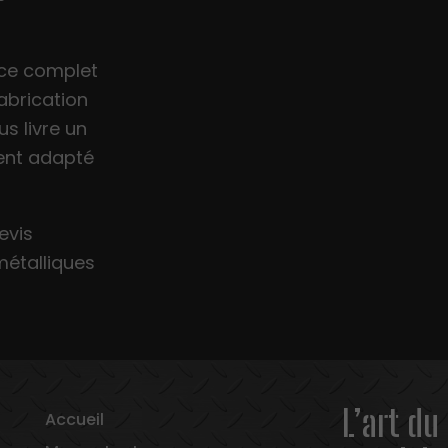
vice complet
fabrication
s livre un
ment adapté
evis
métalliques
L’art du
Accueil