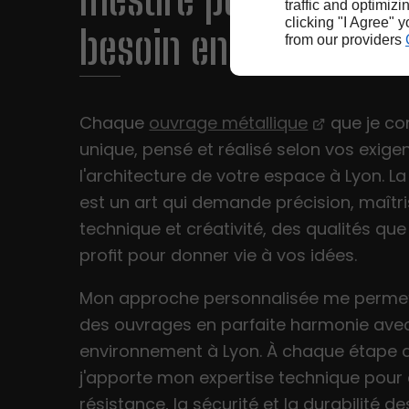
traffic and optimizi
clicking "I Agree" 
besoin en métallerie 
from our providers
Chaque
ouvrage métallique
que je co
unique, pensé et réalisé selon vos exige
l'architecture de votre espace à Lyon. La
est un art qui demande précision, maîtr
technique et créativité, des qualités que
profit pour donner vie à vos idées.
Mon approche personnalisée me permet 
des ouvrages en parfaite harmonie ave
environnement à Lyon. À chaque étape d
j'apporte mon expertise technique pour 
résistance, la sécurité et la durabilité de