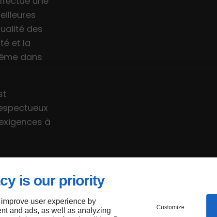
ffectue une
eilleures
qualité des
té et la
même dans
st
 respectueux
 exigences à
cy is our priority
 improve user experience by
Customize
nt and ads, as well as analyzing