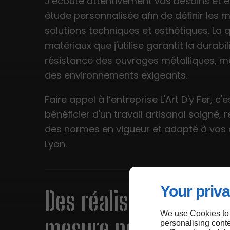
J’écoute attentivement vos besoins et e
étude personnalisée afin de définir les m
solutions techniques et esthétiques. La 
matériaux que j'utilise garantit la durabili
résistance des ouvrages métalliques, 
des environnements exigeants.
Faire appel à l’entreprise L'Art D'y Fer, c'e
bénéficier d'un travail artisanal soigné,
des normes en vigueur et adapté à vos
Lyon.
Your priva
Des réalisations sur
We use Cookies to
mesure pour chaque
personalising conte