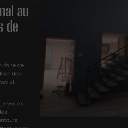
anal au
s de
r-faire de
liser des
tes et
, je veille à
 les
entours.