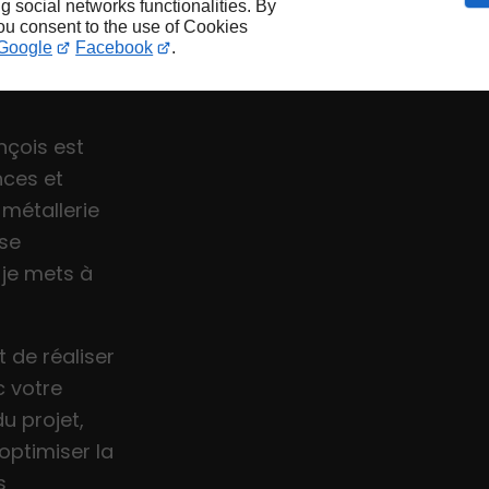
ng social networks functionalities. By
you consent to the use of Cookies
à Lyon
Google
Facebook
.
nçois est
nces et
 métallerie
ise
 je mets à
de réaliser
c votre
u projet,
optimiser la
s